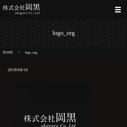
メ
logo_org
HOME
logo_org
2018/04/16